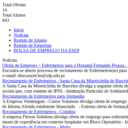
Total Ofertas
14
Total Alunos
843
Início
Notícias
Registo de Alunos
Registo de Empresas
BOLSA DE EMPREGO DA ESEP
Notícias
Oferta de Emprego > Enfermeiros para o Hospital Fernando Pessoa - 
Encontra-se aberto processo de recrutamento de Enfermeiros(as) par
o email: direcaoenf.he@ufp.edu.pt
Recrutamento de Enfermeiros - Santa Casa da Misericórdia de Barcel
A Santa Casa da Misericórdia de Barcelos divulga a seguinte oferta de
sociais que, com estatuto de IPSS - Instituição Particular de Solidaried
Recrutamento de Enfermeiros para Alemanha
A Empresa Ventimiguis - Career Solutions divulga oferta de emprego
de Idioma Alemão totalmente financiado - Extensa oferta de formaçã
Recrutamento de Enfermeiros - Coimbra
A empresa Flexon Solutions divulga oferta de emprego para enfer
meses de experiência em contexto hospitalar em Bloco Operatório - Ins
Recrutamento de Enfermeiros - Mafra