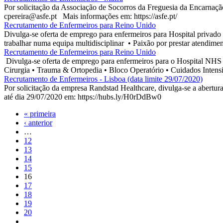
Por solicitação da Associação de Socorros da Freguesia da Encarnaç
cpereira@asfe.pt Mais informações em: https://asfe.pt/
Recrutamento de Enfermeiros para Reino Unido
Divulga-se oferta de emprego para enfermeiros para Hospital privad
trabalhar numa equipa multidisciplinar • Paixão por prestar atendimen
Recrutamento de Enfermeiros para Reino Unido
Divulga-se oferta de emprego para enfermeiros para o Hospital NHS
Cirurgia • Trauma & Ortopedia • Bloco Operatório • Cuidados Intensi
Recrutamento de Enfermeiros - Lisboa (data limite 29/07/2020)
Por solicitação da empresa Randstad Healthcare, divulga-se a abertu
até dia 29/07/2020 em: https://hubs.ly/H0rDdBw0
« primeira
‹ anterior
…
12
13
14
15
16
17
18
19
20
…