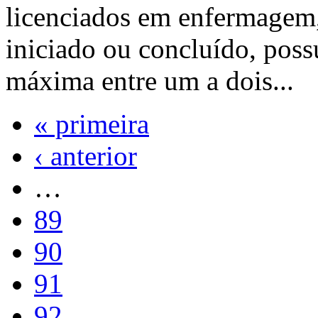
licenciados em enfermagem
iniciado ou concluído, possu
máxima entre um a dois...
« primeira
‹ anterior
…
89
90
91
92