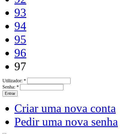
93
94
95
96
97
Utilizador:
*
Senha:
*
Criar uma nova conta
Pedir uma nova senha