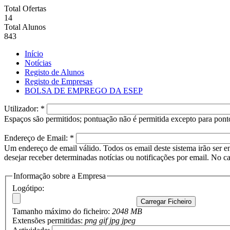
Total Ofertas
14
Total Alunos
843
Início
Notícias
Registo de Alunos
Registo de Empresas
BOLSA DE EMPREGO DA ESEP
Utilizador:
*
Espaços são permitidos; pontuação não é permitida excepto para pontos
Endereço de Email:
*
Um endereço de email válido. Todos os email deste sistema irão ser e
desejar receber determinadas notícias ou notificações por email. No ca
Informação sobre a Empresa
Logótipo:
Tamanho máximo do ficheiro:
2048 MB
Extensões permitidas:
png gif jpg jpeg