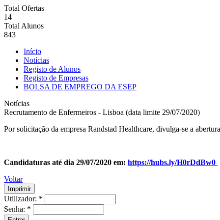
Total Ofertas
14
Total Alunos
843
Início
Notícias
Registo de Alunos
Registo de Empresas
BOLSA DE EMPREGO DA ESEP
Notícias
Recrutamento de Enfermeiros - Lisboa (data limite 29/07/2020)
Por solicitação da empresa Randstad Healthcare, divulga-se a abertu
Candidaturas até dia 29/07/2020 em:
https://hubs.ly/H0rDdBw0
Voltar
Utilizador:
*
Senha:
*