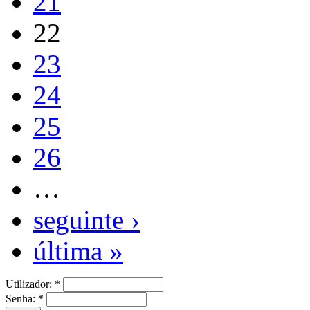
21
22
23
24
25
26
…
seguinte ›
última »
Utilizador:
*
Senha:
*