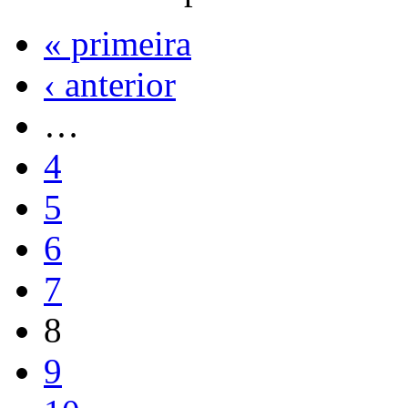
« primeira
‹ anterior
…
4
5
6
7
8
9